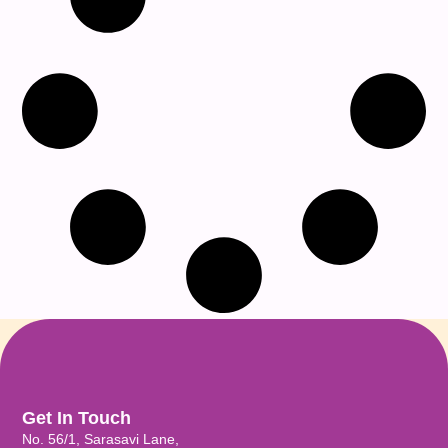
Get In Touch
No. 56/1, Sarasavi Lane,