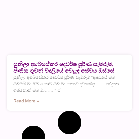
සුනිලා අබේසේකර දෙවර්ෂ පූර්ණ සැමරුම,
ජාතික ගුවන් විදුලියේ වෙළඳ සේවය ඹස්සේ
සුනිලා අබේසේකර දෙවර්ෂ පූර්ණ සැමරුම ”ආදරයේ ඔබ
ඔබමයි මා ඔබ නොව ඔබ මා නොව දවසක්දා……. හ`දුනා
ගත්තොත් ඔබ මා…….” ඒ
Read More »