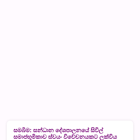
සමබිම: සන්ධාන දේශපාලනයේ සිවිල්
සමාජභූමිකාව ස්වයං විවේචනයකට ලක්විය