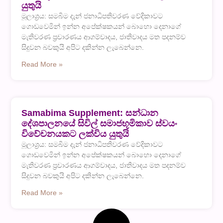
යුතුයි
මූලාශ්‍රය: සමබිම දැන් ජනාධිපතිවරණ වේදිකාවට
ගොඩවෙමින් ඉන්න අපේක්ෂකයන් බොහො දෙනාගේ
මැතිවරණ ප්‍රචාරණය ආගම්වාදය, ජාතිවාදය මත පදනම්ව
සිදුවන බවකුයි අපිට දකින්න ලැබෙන්නෙ.
Read More »
Samabima Supplement: සන්ධාන
දේශපාලනයේ සිවිල් සමාජභූමිකාව ස්වයං
විවේචනයකට ලක්විය යුතුයි
මූලාශ්‍රය: සමබිම දැන් ජනාධිපතිවරණ වේදිකාවට
ගොඩවෙමින් ඉන්න අපේක්ෂකයන් බොහො දෙනාගේ
මැතිවරණ ප්‍රචාරණය ආගම්වාදය, ජාතිවාදය මත පදනම්ව
සිදුවන බවකුයි අපිට දකින්න ලැබෙන්නෙ.
Read More »