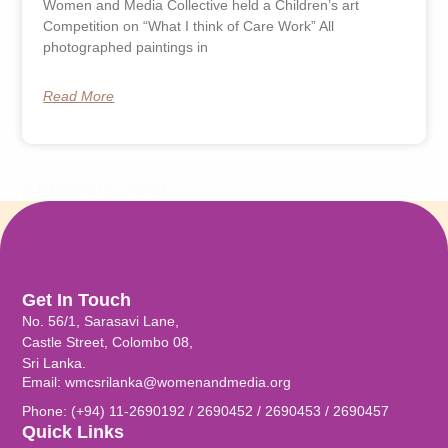
Women and Media Collective held a Children’s art
Competition on “What I think of Care Work” All
photographed paintings in
Read More
« Previous
Next »
Get In Touch
No. 56/1, Sarasavi Lane,
Castle Street, Colombo 08,
Sri Lanka.
Email: wmcsrilanka@womenandmedia.org
Phone: (+94) 11-2690192 / 2690452 / 2690453 / 2690457
Quick Links