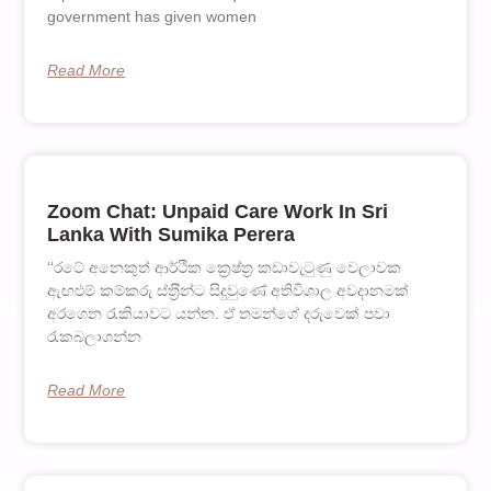
government has given women
Read More
Zoom Chat: Unpaid Care Work In Sri
Lanka With Sumika Perera
‘‘රටේ අනෙකුත් ආර්ථික ක්‍රෙෂ්ත‍්‍ර කඩාවැටුණු වෙලාවක
ඇඟළුම් කම්කරු ස්ත‍්‍රීන්ට සිදුවුණේ අතිවිශාල අවදානමක්
අරගෙන රැකියාවට යන්න. ඒ තමන්ගේ දරුවෙක් පවා
රැකබලාගන්න
Read More