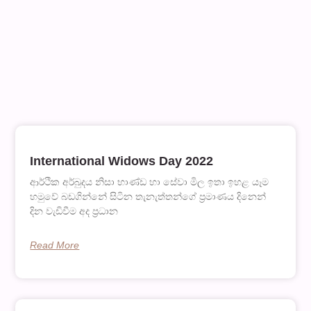
International Widows Day 2022
ආර්ථික අර්බුදය නිසා භාණ්ඩ හා සේවා මිල ඉතා ඉහළ යෑම
හමුවේ බඩගින්නේ සිටින තැනැත්තන්ගේ ප‍්‍රමාණය දිනෙන්
දින වැඩිවීම අද ප‍්‍රධාන
Read More