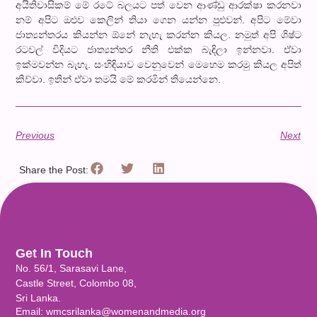
අයිතිවාසිකම් මේ රටේ බලයට පත් වෙන ආණ්ඩු ආරක්ෂා කරනවා
නම් අපිට ඔළුව කෙලින් තියා ගෙන යන්න පුළුවන්. අපිට මේවා
ජාත්‍යන්තරය කියන්න ඕනේ නැහැ කරන්න කියල. නමුත් අපි ශිෂ්ට
රටවල් විදියට ජාත්‍යන්තර නීති එක්ක බැඳිලා ඉන්නවා. ඒවා
ඉක්මවන්න බැහැ. සංහිඳියාව වෙනුවෙන් මෙහෙම කරමු කියල අපිත්
කිව්වා. ඉතින් ඒවා තමයි මේ කරමින් තියෙන්නෙ.
Previous
Next
Share the Post:
Get In Touch
No. 56/1, Sarasavi Lane,
Castle Street, Colombo 08,
Sri Lanka.
Email: wmcsrilanka@womenandmedia.org