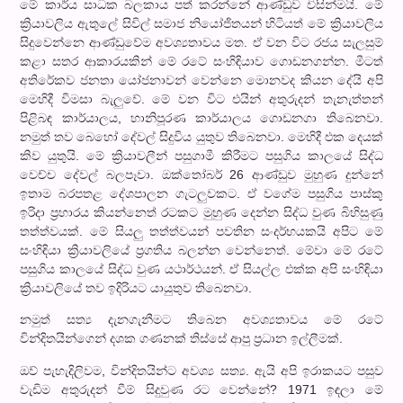
මේ කාර්ය සාධක බලකාය පත් කරන්නේ ආණ්ඩුව විසින්මයි. මේ
ක්‍රියාවලිය ඇතුලේ සිවිල් සමාජ නියෝජිතයන් හිටියත් මේ ක්‍රියාවලිය
සිදුවෙන්නෙ ආණ්ඩුවේම අවශ්‍යතාවය මත. ඒ වන විට රජය සැලසුම්
කළා සතර ආකාරයකින් මේ රටේ සංහිඳියාව ගොඩනගන්න. මීටත්
අතිරේකව ජනතා යෝජනාවන් වෙන්නෙ මොනවද කියන දේයි අපි
මෙහිදී විමසා බැලු‍වේ. මේ වන විට එයින් අතුරුදන් තැනැත්තන්
පිළිබඳ කාර්යාලය, හානිපූරණ කාර්යාලය ගොඩනගා තිබෙනවා.
නමුත් තව බෙහෝ දේවල් සිදුවිය යුතුව තිබෙනවා. මෙහිදී එක දෙයක්
කිව යුතුයි. මේ ක්‍රියාවලීන් පසුගාමී කිරීමට පසුගිය කාලයේ සිද්ධ
වෙච්ච දේවල් බලපෑවා. ඔක්තෝබර් 26 ආණ්ඩුව මුහුණ දුන්නේ
ඉතාම බරපතළ දේශපාලන ගැටලු‍වකට. ඒ වගේම පසුගිය පාස්කු
ඉරිදා ප්‍රහාරය කියන්නෙත් රටකට මුහුණ දෙන්න සිද්ධ වුණ බිහිසුණු
තත්ත්වයක්. මේ සියලු‍ තත්ත්වයන් පවතින සංදර්භයකයි අපිට මේ
සංහිඳියා ක්‍රියාවලියේ ප්‍රගතිය බලන්න වෙන්නෙත්. මේවා මේ රටේ
පසුගිය කාලයේ සිද්ධ වුණ යථාර්ථයන්. ඒ සියල්ල එක්ක අපි සංහිඳියා
ක්‍රියාවලියේ තව ඉදිරියට යායුතුව තිබෙනවා.
නමුත් සත්‍ය දැනගැනීමට තිබෙන අවශ්‍යතාවය මේ රටේ
වින්දිතයින්ගෙන් දශක ගණනක් තිස්සේ ආපු ප්‍රධාන ඉල්ලීමක්.
ඔව් පැහැදිලිවම, වින්දිතයින්ට අවශ්‍ය සත්‍ය. ඇයි අපි ඉරාකයට පසුව
වැඩිම අතුරුදන් වීම් සිදුවුණ රට වෙන්නේ? 1971 ඉඳලා මේ