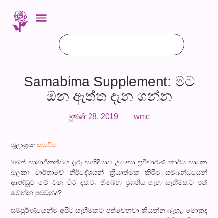
Samabima Supplement: මට
ඕන ඇත්ත දැන ගන්න
ஜூன் 28, 2019
wmc
මූලාශ්‍රය:
සමබිම
ඔබත් සාමාජිකත්වය දැරූ සංහිඳියාව උදෙසා ප්‍රවිචාරණ කාර්ය සාධක
බලකා වාර්තාවේ නිර්දේශයන් ක්‍රියාත්මක කිරීම සම්බන්ධයෙන්
ආණ්ඩුව මේ වන විට දක්වා තිබෙන ප්‍රගතිය ගැන සෑහීමකට පත්
වෙන්න පුළුවන්ද?
සම්පූර්ණයෙන්ම අපිට සෑහීමකට පත්වෙනවා කියන්න බැහැ. මොකද