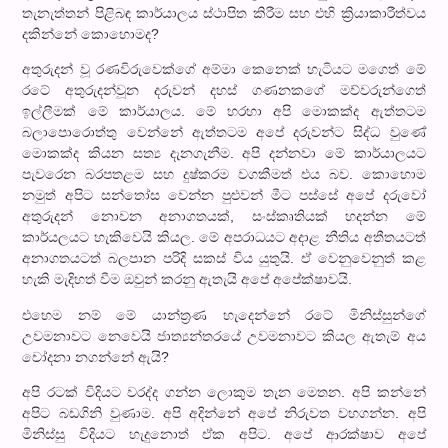
තැනැත්තන් පිළිබඳ කාර්යාලය ස්ථාපිත කිරීම සහ එහි ක්‍රියාකාරීත්වය
දකින්නේ කොහොමද?
අතුරුදන් වූ රණවිරුවෙක්ගේ අම්මා කෙනෙක් හැටියට මගෙත් මේ
රටේ අතුරුදන්වූන දරුවන් දහස් ගණනකගේ මව්වරුන්ගෙත්
ඉල්ලීමක් මේ කාර්යාලය. මේ හරහා අපි මොකක්ද ඇත්තටම
බලාපොරොත්තු වෙන්නේ ඇත්තටම අපේ දරුවන්ට සිද්ධ වුණේ
මොකක්ද කියන සත්‍ය දැනගැනීම. අපි දන්නවා මේ කාර්යාලයට
පැවරෙන බරපතළම සහ දුෂ්කරම වගකීමත් එය බව. කොහොම
නමුත් අපිට සන්තෝස වෙන්න පුළුවන් මීට පස්සේ අපේ දරුවෝ
අතුරුදන් නොවන අනාගතයක්, සංස්කෘතියක් හදන්න මේ
කාර්යලයට හැකිවෙයි කියල. මේ අපරාධයට අදාළ නීතිය අතීතයටත්
අනාගතයටත් බලපාන පරිදි සකස් විය යුතුයි. ඒ වෙනුවෙනුත් කළ
හැකි මැදිහත් වීම ඔවුන් කරනු ඇතැයි අපේ අපේක්ෂාවයි.
එහෙම නම් මේ යාන්ත්‍රණ හැදෙන්නේ රටේ මිනිස්සුන්ගේ
උවමනාවට නෙවෙයි ජාත්‍යන්තරයේ උවමනාවට කියල ඇතැම් අය
චෝදනා නගන්නේ ඇයි?
අපි රටක් විදියට වරද්ද ගන්න ලොකුම තැන මෙතන. අපි කන්නේ
අපිට බඩගිනි වුණාම. අපි අදින්නේ අපේ නිරුවත වහගන්න. අපි
මිනිස්සු විදියට හැදුනොත් ඒක අපිට. අපේ ආරක්ෂාව අපේ