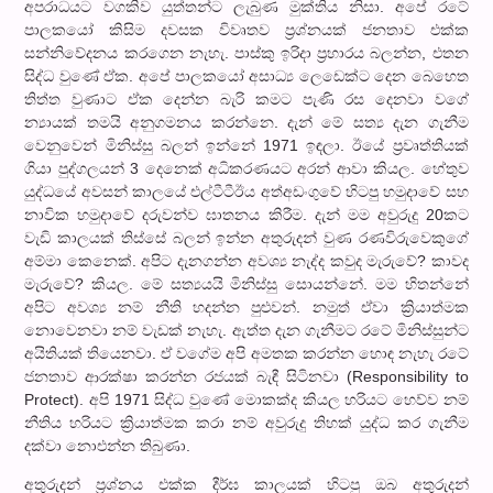
අපරාධයට වගකිව යුත්තන්ට ලැබුණ මුක්තිය නිසා. අපේ රටේ
පාලකයෝ කිසිම දවසක විවෘතව ප්‍රශ්නයක් ජනතාව එක්ක
සන්නිවේදනය කරගෙන නැහැ. පාස්කු ඉරිදා ප්‍රහාරය බලන්න, එතන
සිද්ධ වුණේ ඒක. අපේ පාලකයෝ අසාධ්‍ය ලෙඩෙක්ට දෙන බෙහෙත
තිත්ත වුණාට ඒක දෙන්න බැරි කමට පැණි රස දෙනවා වගේ
න්‍යායක් තමයි අනුගමනය කරන්නෙ. දැන් මේ සත්‍ය දැන ගැනීම
වෙනුවෙන් මිනිස්සු බලන් ඉන්නේ 1971 ඉඳලා. ඊයේ ප්‍රවෘත්තියක්
ගියා පුද්ගලයන් 3 දෙනෙක් අධිකරණයට අරන් ආවා කියල. හේතුව
යුද්ධයේ අවසන් කාලයේ එල්ටීටීඊය අත්අඩංගුවේ හිටපු හමුදාවේ සහ
නාවික හමුදාවේ දරුවන්ව ඝාතනය කිරීම. දැන් මම අවුරුදු 20කට
වැඩි කාලයක් තිස්සේ බලන් ඉන්න අතුරුදන් වුණ රණවිරුවෙකුගේ
අම්මා කෙනෙක්. අපිට දැනගන්න අවශ්‍ය නැද්ද කවුද මැරුවේ? කාවද
මැරුවේ? කියල. මේ සත්‍යයයි මිනිස්සු සොයන්නේ. මම හිතන්නේ
අපිට අවශ්‍ය නම් නීති හදන්න පුළුවන්. නමුත් ඒවා ක්‍රියාත්මක
නොවෙනවා නම් වැඩක් නැහැ. ඇත්ත දැන ගැනීමට රටේ මිනිස්සුන්ට
අයිතියක් තියෙනවා. ඒ වගේම අපි අමතක කරන්න හොඳ නැහැ රටේ
ජනතාව ආරක්ෂා කරන්න රජයක් බැඳී සිටිනවා (Responsibility to
Protect). අපි 1971 සිද්ධ වුණේ මොකක්ද කියල හරියට හෙව්ව නම්
නීතිය හරියට ක්‍රියාත්මක කරා නම් අවුරුදු තිහක් යුද්ධ කර ගැනීම
දක්වා නොඑන්න තිබුණා.
අතුරුදන් ප්‍රශ්නය එක්ක දීර්ඝ කාලයක් හිටපු ඔබ අතුරුදන්