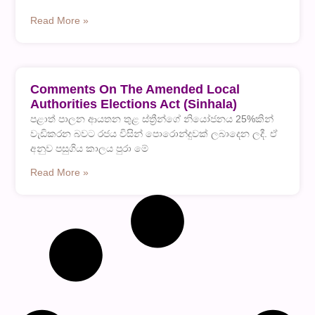
Read More »
Comments On The Amended Local
Authorities Elections Act (Sinhala)
පළාත් පාලන ආයතන තුළ ස්ත්‍රීන්ගේ නියෝජනය 25%කින්
වැඩිකරන බවට රජය විසින් පොරොන්දුවක් ලබාදෙන ලදී. ඒ
අනුව පසුගිය කාලය පුරා මේ
Read More »