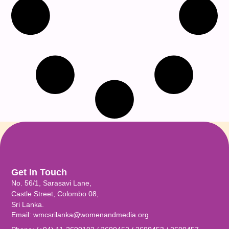
Get In Touch
No. 56/1, Sarasavi Lane,
Castle Street, Colombo 08,
Sri Lanka.
Email: wmcsrilanka@womenandmedia.org